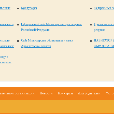
ственных
Культура.рф
Федеральный по
 и высшего
Официальный сайт Министерства просвещения
Единая коллек
Российской Федерации
ресурсов
истрации
Сайт Министерства образования и науки
НАВИГАТОР
хангельск"
Архангельской области
ОБРАЗОВАНИ
зору в
гополучия
вательной организации
Новости
Конкурсы
Для родителей
Фото