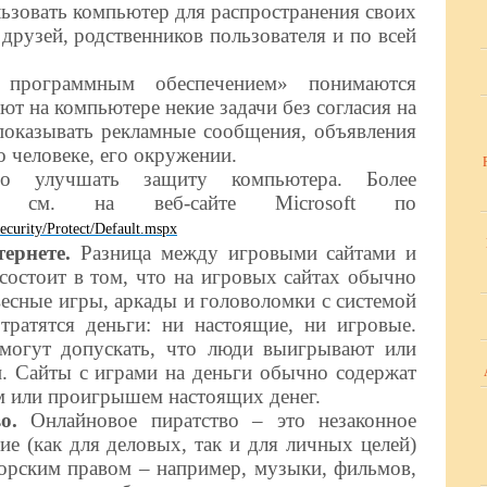
ьзовать компьютер для распространения своих
друзей, родственников пользователя и по всей
 программным обеспечением» понимаются
т на компьютере некие задачи без согласия на
 показывать рекламные сообщения, объявления
 человеке, его окружении.
но улучшать защиту компьютера. Более
ю см. на веб-сайте Microsoft по
ecurity/Protect/Default.mspx
тернете.
Разница между игровыми сайтами и
состоит в том, что на игровых сайтах обычно
весные игры, аркады и головоломки с системой
 тратятся деньги: ни настоящие, ни игровые.
могут допускать, что люди выигрывают или
. Сайты с играми на деньги обычно содержат
м или проигрышем настоящих денег.
во.
Онлайновое пиратство – это незаконное
ие (как для деловых, так и для личных целей)
орским правом – например, музыки, фильмов,