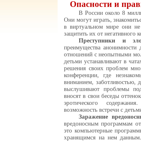
Опасности и прав
В России около 8 милл
Они могут играть, знакомитьс
в виртуальном мире они не
защитить их от негативного к
Преступники и зл
преимущества анонимности 
отношений с неопытными мо
детьми устанавливают в чата
решения своих проблем мно
конференции, где незнако
вниманием, заботливостью, 
выслушивают проблемы под
вносят в свои беседы оттено
эротического содержани
возможность встречи с детьм
Заражение вредонос
вредоносным программам отн
это компьютерные программы
хранящимся на нем данным.