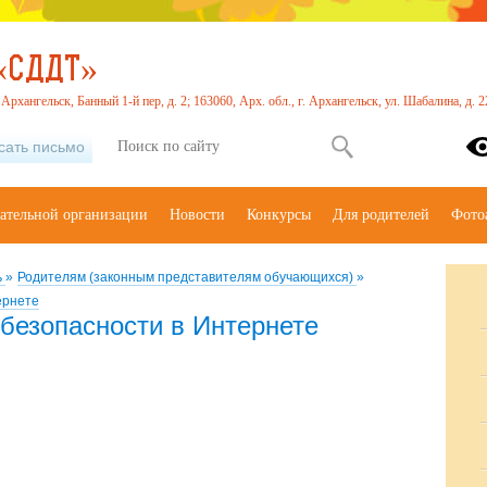
«СДДТ»
. Архангельск, Банный 1-й пер, д. 2; 163060, Арх. обл., г. Архангельск, ул. Шабалина, д.
сать письмо
вательной организации
Новости
Конкурсы
Для родителей
Фото
ь
»
Родителям (законным представителям обучающихся)
»
ернете
безопасности в Интернете