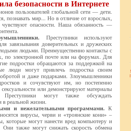
ила безопасности в Интернете
ионов пользователей глобальной сети — дети.
я, познавать мир... Но в отличие от взрослых,
 чувствуют опасности. Наша обязанность —
онтента.
оумышленники.
Преступники используют
для завязывания доверительных и дружеских
лодыми людьми. Преимущественно контакты с
х, по электронной почте или на форумах. Для
гие подростки обращаются за поддержкой на
мые люди могут привлечь подростка своим
добротой и даже подарками. Злоумышленники
ростков и сочувствуют им, но постепенно
к сексуальности или демонстрируют материалы
я. Преступники могут также обсуждать
и в реальной жизни.
ными и нежелательными программами.
К
осятся вирусы, черви и «троянские кони» –
, которые могут нанести вред компьютеру и
 Они также могут снижать скорость обмена