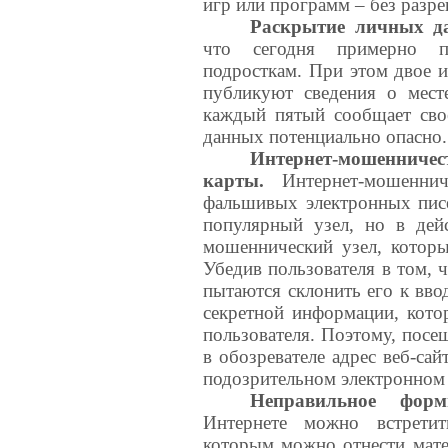
игр или программ – без разр
Раскрытие личных 
что сегодня примерно по
подросткам. При этом двое и
публикуют сведения о мес
каждый пятый сообщает сво
данных потенциально опасно.
Интернет-мошенни
карты.
Интернет-мошенни
фальшивых электронных писе
популярный узел, но в дейс
мошеннический узел, которы
Убедив пользователя в том, 
пытаются склонить его к вво
секретной информации, кото
пользователя. Поэтому, посе
в обозревателе адрес веб-сай
подозрительном электронном
Неправильное форм
Интернете можно встретит
которым можно отнести мате