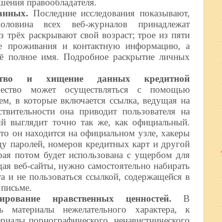
ешения правообладателя.
данных.
Последние исследования показывают,
ловина всех веб-журналов принадлежат
з трёх раскрывают свой возраст; трое из пяти
те проживания и контактную информацию, а
ё полное имя. Подробное раскрытие личных
чество и хищение данных кредитной
чество может осуществляться с помощью
м, в которые включается ссылка, ведущая на
твительности она приводит пользователя на
й выглядит точно так же, как официальный.
что он находится на официальном узле, хакеры
ду паролей, номеров кредитных карт и другой
рая потом будет использована с ущербом для
щая веб-сайты, нужно самостоятельно набирать
та и не пользоваться ссылкой, содержащейся в
 письме.
ирование нравственных ценностей.
В
ь материалы нежелательного характера, к
риалы порнографического, ненавистнического