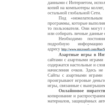
данными с Интернетом, испол
копий на компьютеры коллег, 
остальной глобальной Cети.
Под «нежелательным
программы, которые выполняю
то пользователя. Они могут
или собирать личные данные о
Необходимо постоян
подробную информаци
адресу
http://www.microsoft.com/Rus/S
Азартные игры в Ин
сайтами с азартными играми 
содержатся настольные и сло
начисления очков. Здесь не
Сайты с азартными играми 
проигрывают игровые деньги
игры, связанные с выигрыше
Онлайновое пиратст
копирование и распространен
материалов, защищённых авт