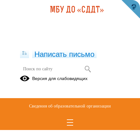
МБУ ДО «СДДТ»
Написать письмо
Сведения о доходах, расходах, об
Версия для слабовидящих
имуществе и обязательствах
имущественного характера
05.07.2023
Сведения об образовательной организации