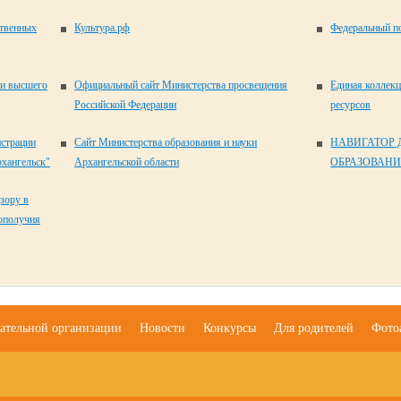
ственных
Культура.рф
Федеральный по
 и высшего
Официальный сайт Министерства просвещения
Единая коллек
Российской Федерации
ресурсов
истрации
Сайт Министерства образования и науки
НАВИГАТОР
хангельск"
Архангельской области
ОБРАЗОВАНИ
зору в
гополучия
вательной организации
Новости
Конкурсы
Для родителей
Фото