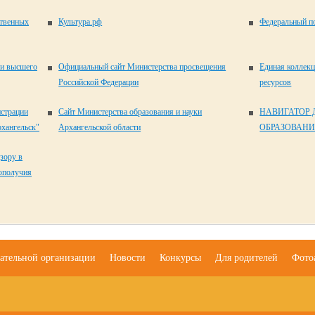
ственных
Культура.рф
Федеральный по
 и высшего
Официальный сайт Министерства просвещения
Единая коллек
Российской Федерации
ресурсов
истрации
Сайт Министерства образования и науки
НАВИГАТОР
хангельск"
Архангельской области
ОБРАЗОВАНИ
зору в
гополучия
вательной организации
Новости
Конкурсы
Для родителей
Фото