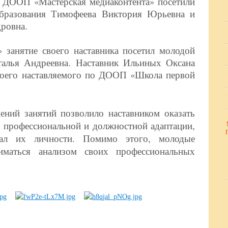
х ДООП «Мастерская медиаконтента» посетили
образования Тимофеева Виктория Юрьевна и
ровна.
анятие своего наставника посетил молодой
талья Андреевна. Наставник Ильиных Оксана
воего наставляемого по ДООП «Школа первой
ний занятий позволило наставником оказать
профессиональной и должностной адаптации,
иал их личности. Помимо этого, молодые
ниматься анализом своих профессиональных