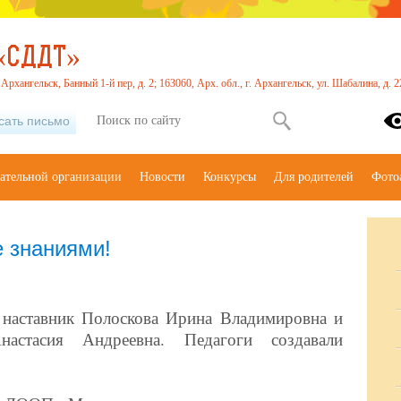
«СДДТ»
. Архангельск, Банный 1-й пер, д. 2; 163060, Арх. обл., г. Архангельск, ул. Шабалина, д.
сать письмо
вательной организации
Новости
Конкурсы
Для родителей
Фото
 знаниями!
 наставник Полоскова Ирина Владимировна и
настасия Андреевна. Педагоги создавали