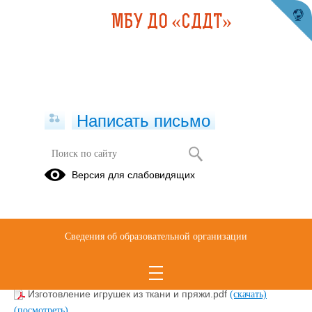
МБУ ДО «СДДТ»
Написать письмо
Авторская наработка. Тиханова
Версия для слабовидящих
Татьяна Владимировна, педагог
дополнительного образования МБУ
ДО "ЦДОД "Контакт" изготовление
игрушек из ткани
Сведения об образовательной организации
06.05.2024
Изготовление игрушек из ткани и пряжи.pdf
(скачать)
(посмотреть)