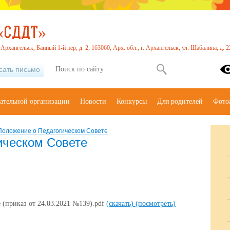
«СДДТ»
. Архангельск, Банный 1-й пер, д. 2; 163060, Арх. обл., г. Архангельск, ул. Шабалина, д.
сать письмо
вательной организации
Новости
Конкурсы
Для родителей
Фото
Положение о Педагогическом Совете
ическом Совете
 (приказ от 24.03.2021 №139).pdf
(скачать)
(посмотреть)