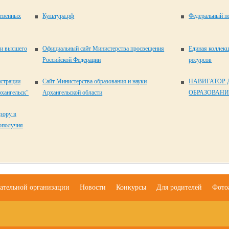
ственных
Культура.рф
Федеральный по
 и высшего
Официальный сайт Министерства просвещения
Единая коллек
Российской Федерации
ресурсов
истрации
Сайт Министерства образования и науки
НАВИГАТОР
хангельск"
Архангельской области
ОБРАЗОВАНИ
зору в
гополучия
вательной организации
Новости
Конкурсы
Для родителей
Фото