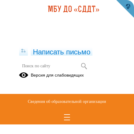
МБУ ДО «СДДТ»
Написать письмо
Понятийно-терминологическая база
Версия для слабовидящих
антикоррупционного образования
03.12.2019
Сведения об образовательной организации
Понятийно-терминологическая база антикоррупционного
образования.doc
(скачать)