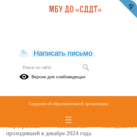
МБУ ДО «СДДТ»
Написать письмо
Методический сборник по итогам VII
Версия для слабовидящих
городской выставки-конкурса
"Программы. Технологии. Методики"
28.03.2025
Сведения об образовательной организации
В данный сборник включены материалы призеров
V
II
городской методической выставки-конкурса
«Программы. Технологии. Методики»,
проходившей в декабре 2024 года.